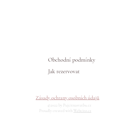
Obchodní podmínky
Jak rezervovat
Zásady ochrany osobních údajů
©2022 by Pujcitnasvatbu.cz
Proudly created with
Webcito.cz