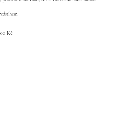
ředstihem.
,00 Kč
m