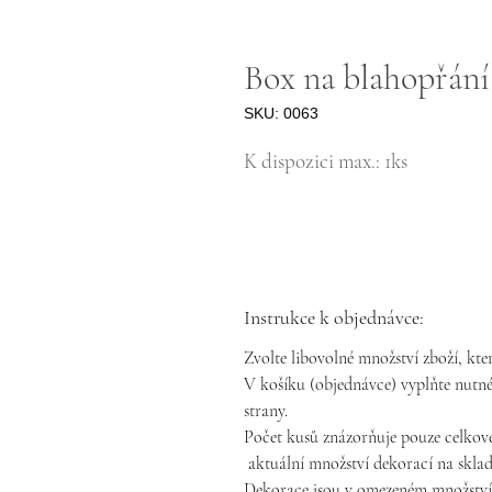
Box na blahopřání 
SKU: 0063
K dispozici max.: 1ks
Instrukce k objednávce:
Zvolte libovolné množství zboží, kter
V košíku (objednávce) vyplňte nutné
strany.
Počet kusů znázorňuje pouze celkové
aktuální množství dekorací na skl
Dekorace jsou v omezeném množství, 