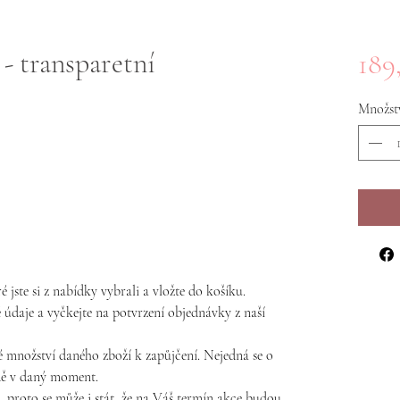
- transparetní
189
Množst
é jste si z nabídky vybrali a vložte do košíku.
 údaje a vyčkejte na potvrzení objednávky z naší
 množství daného zboží k zapůjčení. Nejedná se o
adě v daný moment.
proto se může i stát, že na Váš termín akce budou