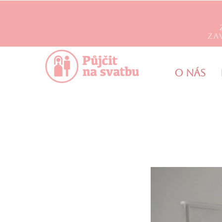
Za
O nás