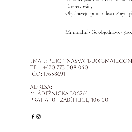
již rezervovány.
Objednávejte proto s dostatečným p
Minimální výše objednávky 500
Email:
pujcitnasvatbu@gmail.co
Tel :
+420 773 008 040
IČO: 17658691
Adresa:
Mládežnická 3062/4,
Praha 10 - Záběhlice, 106 00