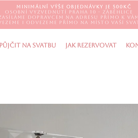
Minimální výše objednávky je 500Kč
Osobní vyzvednutí Praha 10 - Záběhlice
Zasíláme DOPRAVCEM na adresu přímo k Vá
vezeme i odvezeme přímo na místo Vaší sva
Půjčit na svatbu
Jak rezervovat
Ko