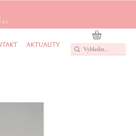
m
tby
ntakt
Aktuality