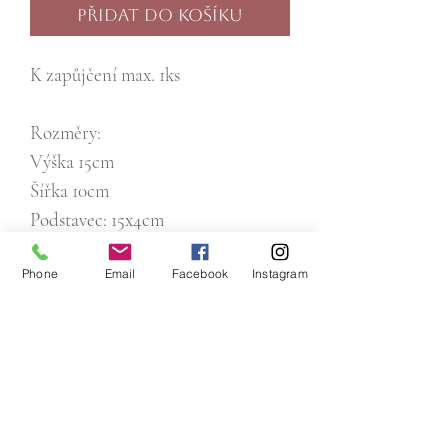
Přidat do košíku
K zapůjčení max. 1ks
Rozměry:
Výška 15cm
Šířka 10cm
Podstavec: 15x4cm
Phone
Email
Facebook
Instagram
Email:
pujcitnasvatbu@gmail.com
Tel :
+420 773 008 040
IČO:
17658691