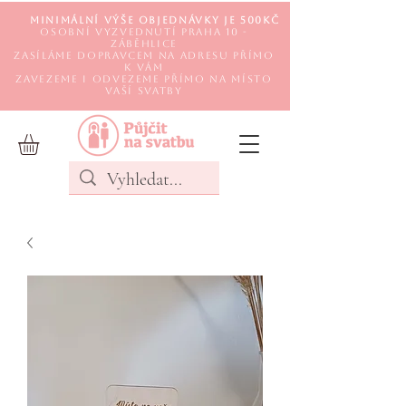
Minimální výše objednávky je 500Kč
Osobní vyzvednutí Praha 10 -
Záběhlice
Zasíláme DOPRAVCEM na adresu přímo
k Vám
Zavezeme i odvezeme přímo na místo
Vaší svatby