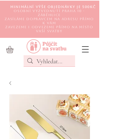
Minimální výše objednávky je 500Kč
Osobní vyzvednutí Praha 10 -
Záběhlice
Zasíláme DOPRAVCEM na adresu přímo
k Vám
Zavezeme i odvezeme přímo na místo
Vaší svatby