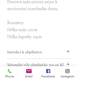
Dortová sada určená nejen k
servírování svatebního dortu.
Rozměry:
Délka nože 27cm
Délka lopatky 23cm
Instrukce k objednávce:
Zvolte libovolné množství zboží, které jste
Minimální výše objednávky 500,00 Kč
si z nabídky vybrali a vložte do košíku.
V košíku (objednávce) vyplňte nutné
Phone
Email
Facebook
Instagram
údaje a vyčkejte na potvrzení objednávky
z naší strany.
Počet kusů znázorňuje pouze celkové
množství daného zboží k zapůjčení.
Email:
Nejedná se o aktuální množství dekorací
pujcitnasvatbu@gmail.com
na skladě v daný moment.