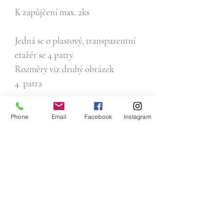
K zapůjčení max. 2ks
Jedná se o plastový, transparentní
etažér se 4 patry.
Rozměry viz druhý obrázek
4. patra
Phone
Email
Facebook
Instagram
Email:
pujcitnasvatbu@gmail.com
Tel :
+420 773 008 040
IČO:
17658691
Adresa:
Mládežnická 3062/4,