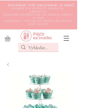
Minimální výše objednávky je 500Kč
Osobní vyzvednutí Praha 10 -
Záběhlice
Zasíláme DOPRAVCEM na adresu přímo
k Vám
Zavezeme i odvezeme přímo na místo
Vaší svatby