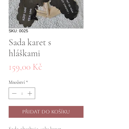
SKU: 0025
Sada karet s
hláškami
Cena
159,00 Kč
Množství
*
Přidat do košíku
Sada obsahuje 40ks karet