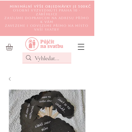
Minimální výše objednávky je 500Kč
Osobní vyzvednutí Praha 10 -
Záběhlice
Zasíláme DOPRAVCEM na adresu přímo
k Vám
Zavezeme i odvezeme přímo na místo
Vaší svatby