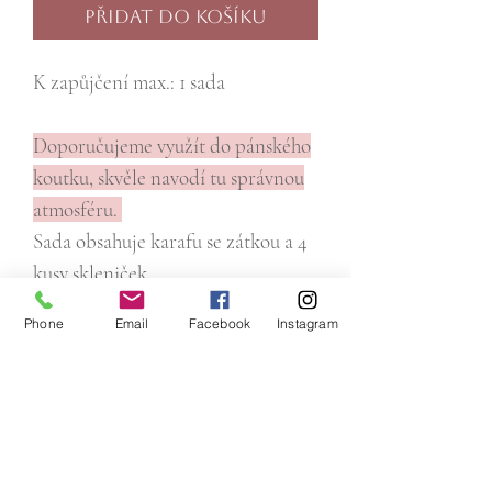
Přidat do košíku
K zapůjčení max.: 1 sada
Doporučujeme využít do pánského
koutku, skvěle navodí tu správnou
atmosféru.
Sada obsahuje karafu se zátkou a 4
kusy skleniček.
Phone
Email
Facebook
Instagram
Email:
pujcitnasvatbu@gmail.com
Tel :
+420 773 008 040
IČO:
17658691