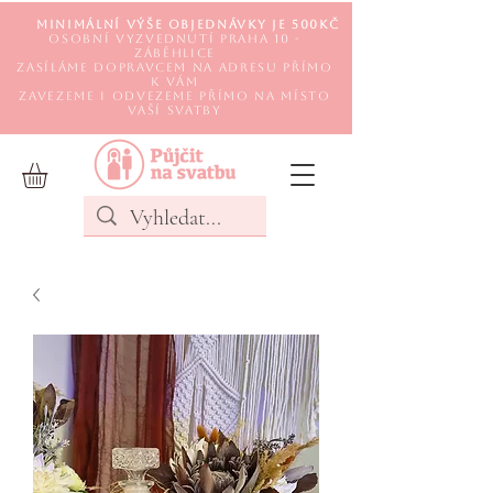
Minimální výše objednávky je 500Kč
Osobní vyzvednutí Praha 10 -
Záběhlice
Zasíláme DOPRAVCEM na adresu přímo
k Vám
Zavezeme i odvezeme přímo na místo
Vaší svatby