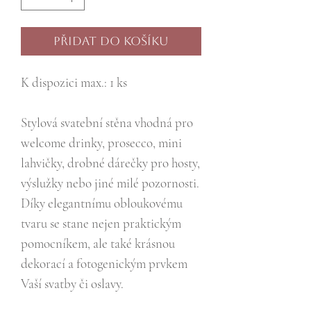
Přidat do košíku
K dispozici max.: 1 ks
Stylová svatební stěna vhodná pro
welcome drinky, prosecco, mini
lahvičky, drobné dárečky pro hosty,
výslužky nebo jiné milé pozornosti.
Díky elegantnímu obloukovému
tvaru se stane nejen praktickým
pomocníkem, ale také krásnou
dekorací a fotogenickým prvkem
Vaší svatby či oslavy.