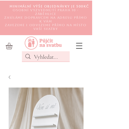
Minimální výše objednávky je 500Kč
Osobní vyzvednutí Praha 10 -
Záběhlice
Zasíláme DOPRAVCEM na adresu přímo
k Vám
Zavezeme i odvezeme přímo na místo
Vaší svatby