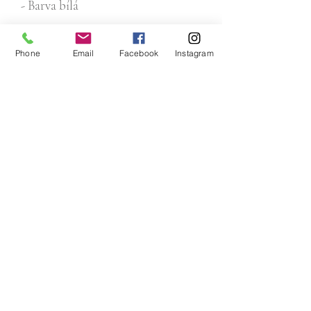
- Barva bílá
Doporučujeme použití nestékavých
Phone
Email
Facebook
Instagram
svíček, případně zapůjčení LED
konických svíček z naší půjčovny.
Email:
pujcitnasvatbu@gmail.com
Tel :
+420 773 008 040
IČO:
17658691
Adresa:
Mládežnická 3062/4,
Praha 10 - Záběhlice, 106 00