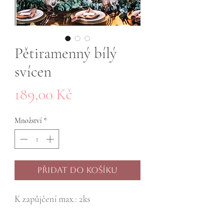
Pětiramenný bílý
svícen
Cena
189,00 Kč
Množství
*
Přidat do košíku
K zapůjčení max.: 2ks