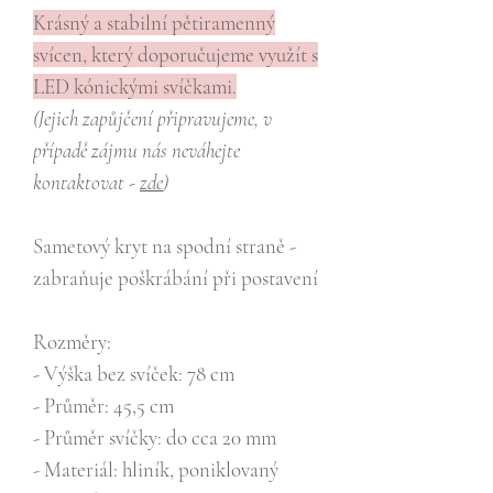
Krásný a stabilní pětiramenný
svícen, který doporučujeme využít s
LED kónickými svíčkami.
(Jejich zapůjčení připravujeme, v
případě zájmu nás neváhejte
kontaktovat -
zde
)
Sametový kryt na spodní straně -
zabraňuje poškrábání při postavení
Rozměry:
- Výška bez svíček: 78 cm
- Průměr: 45,5 cm
- Průměr svíčky: do cca 20 mm
- Materiál: hliník, poniklovaný