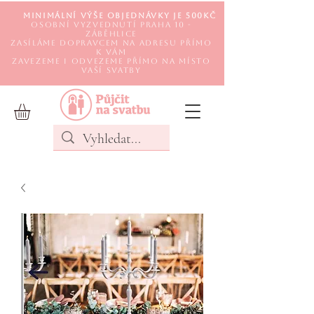
Minimální výše objednávky je 500Kč
Osobní vyzvednutí Praha 10 -
Záběhlice
Zasíláme DOPRAVCEM na adresu přímo
k Vám
Zavezeme i odvezeme přímo na místo
Vaší svatby