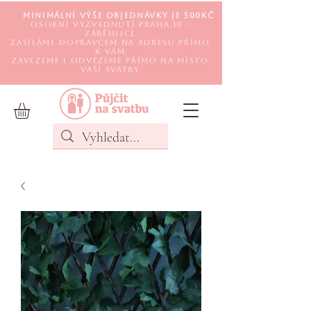
Minimální výše objednávky je 500Kč
Osobní vyzvednutí Praha 10 -
Záběhlice
Zasíláme DOPRAVCEM na adresu přímo
k Vám
Zavezeme i odvezeme přímo na místo
Vaší svatby