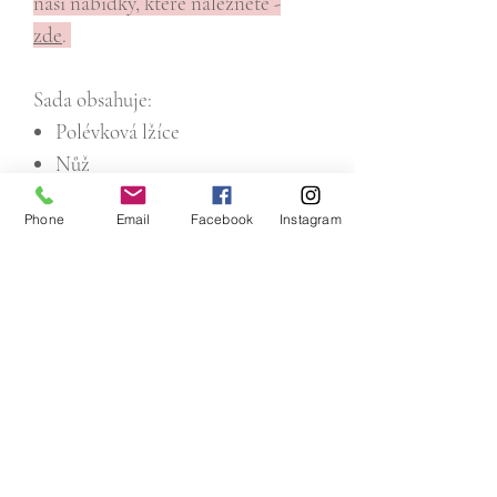
naší nabídky, které naleznete -
zde
.
Sada obsahuje:
Polévková lžíce
Nůž
Vidlička
Phone
Email
Facebook
Instagram
Čajová lžička
Příbory nejsou vhodné do myčky.
doporučujeme umýt ručně.
Email: