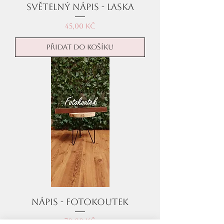
Světelný nápis - LASKA
Cena
45,00 Kč
Přidat do košíku
Nápis - Fotokoutek
Cena
70,00 Kč