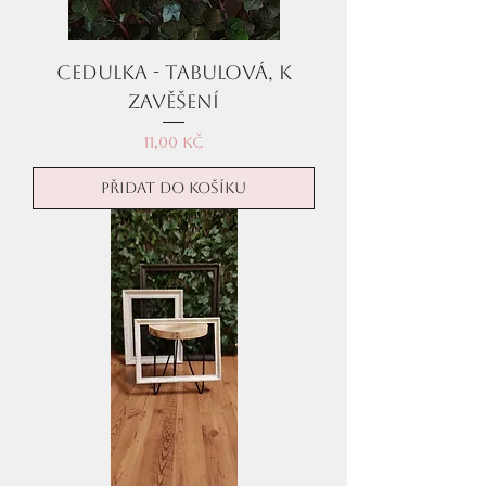
Cedulka - tabulová, k
zavěšení
Cena
11,00 Kč
Přidat do košíku