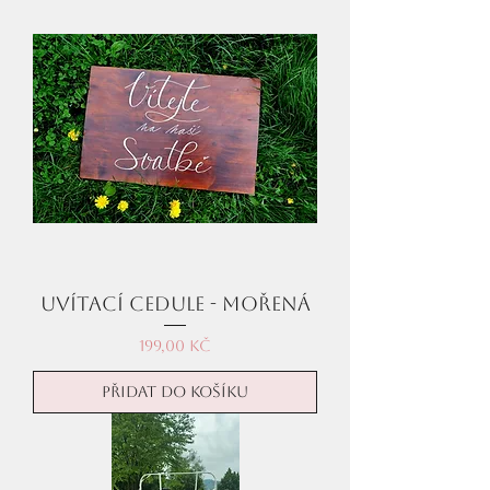
Uvítací cedule - mořená
Cena
199,00 Kč
Přidat do košíku