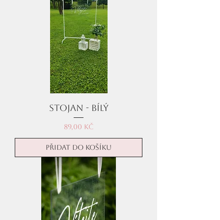
Stojan - bílý
Cena
89,00 Kč
Přidat do košíku