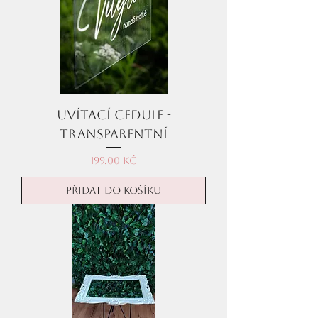
Uvítací cedule -
transparentní
Cena
199,00 Kč
Přidat do košíku