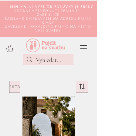
Minimální výše objednávky je 500Kč
Osobní vyzvednutí Praha 10 -
Záběhlice
Zasíláme DOPRAVCEM na adresu přímo
k Vám
Zavezeme i odvezeme přímo na místo
Vaší svatby
Filtr