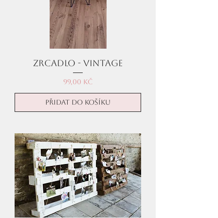
Zrcadlo - Vintage
Cena
99,00 Kč
Přidat do košíku