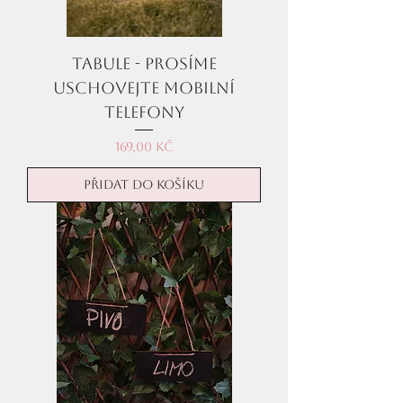
Tabule - Prosíme
uschovejte mobilní
telefony
Cena
169,00 Kč
Přidat do košíku