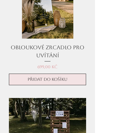
Obloukové zrcadlo pro
uvítání
Cena
699,00 Kč
Přidat do košíku