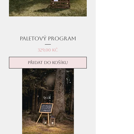
Paletový program
Cena
329,00 Kč
Přidat do košíku