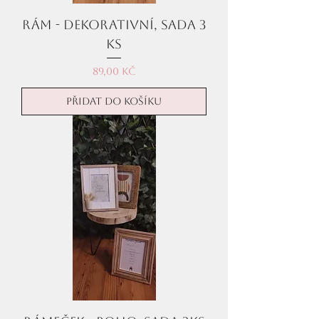
Rám - dekorativní, sada 3
ks
Cena
89,00 Kč
Přidat do košíku