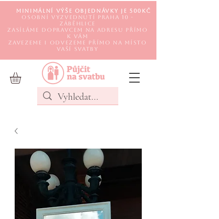
Minimální výše objednávky je 500Kč
Osobní vyzvednutí Praha 10 -
Záběhlice
Zasíláme DOPRAVCEM na adresu přímo
k Vám
Zavezeme i odvezeme přímo na místo
Vaší svatby