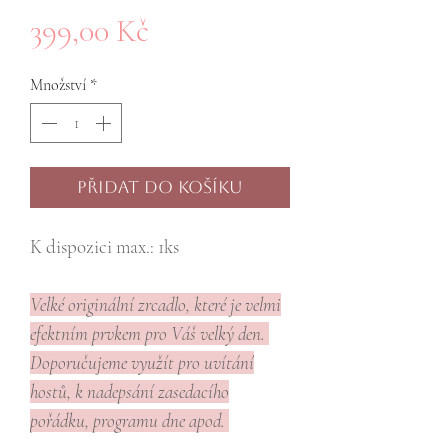
Cena
399,00 Kč
Množství
*
Přidat do košíku
K dispozici max.: 1ks
Velké originální zrcadlo, které je velmi
efektním prvkem pro Váš velký den.
Doporučujeme využít pro uvítání
hostů, k nadepsání zasedacího
pořádku, programu dne apod.