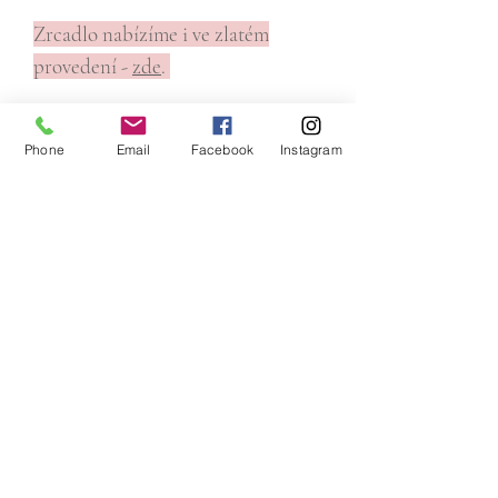
Zrcadlo nabízíme i ve zlatém
provedení -
zde
.
Rozměry zrcadla vč. rámu:
Phone
Email
Facebook
Instagram
- výška 163 cm
- šířka 72,5 cm
- šířka rámu 7,5 cm
Email:
pujcitnasvatbu@gmail.com
Tel :
+420 773 008 040
IČO:
17658691
Adresa: