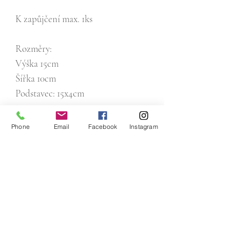
K zapůjčení max. 1ks
Rozměry:
Výška 15cm
Šířka 10cm
Podstavec: 15x4cm
Phone
Email
Facebook
Instagram
Email:
pujcitnasvatbu@gmail.com
Tel :
+420 773 008 040
IČO:
17658691
Adresa:
Mládežnická 3062/4,