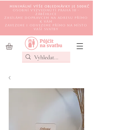
Minimální výše objednávky je 500Kč
Osobní vyzvednutí Praha 10 -
Záběhlice
Zasíláme DOPRAVCEM na adresu přímo
k Vám
Zavezeme i odvezeme přímo na místo
Vaší svatby