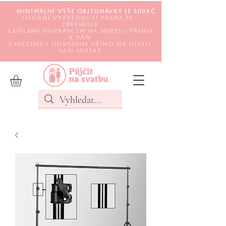
Minimální výše objednávky je 500Kč
Osobní vyzvednutí Praha 10 -
Záběhlice
Zasíláme DOPRAVCEM na adresu přímo
k Vám
Zavezeme i odvezeme přímo na místo
Vaší svatby