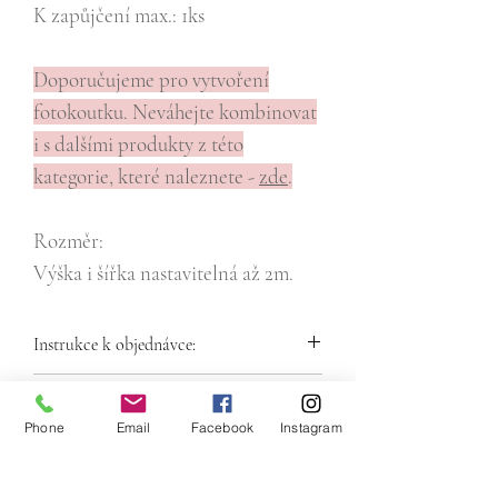
K zapůjčení max.: 1ks
Doporučujeme pro vytvoření
fotokoutku. Neváhejte kombinovat
i s dalšími produkty z této
kategorie, které naleznete -
zde
.
Rozměr:
Výška i šířka nastavitelná až 2m.
Instrukce k objednávce:
Zvolte libovolné množství zboží, které jste
Minimální výše objednávky 500,00 Kč
si z nabídky vybrali a vložte do košíku.
Phone
Email
Facebook
Instagram
V košíku (objednávce) vyplňte nutné
údaje a vyčkejte na potvrzení objednávky
z naší strany.