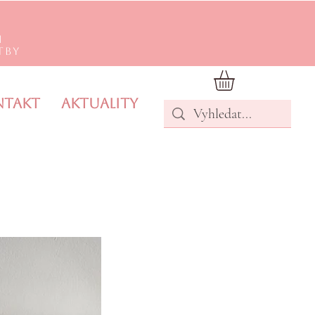
m
tby
ntakt
Aktuality