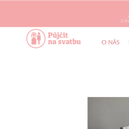
Za
O nás