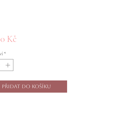
Cena
00 Kč
ví
*
Přidat do košíku