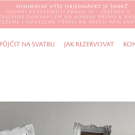
Minimální výše objednávky je 500Kč
Osobní vyzvednutí Praha 10 - Záběhlice
Zasíláme DOPRAVCEM na adresu přímo k Vá
vezeme i odvezeme přímo na místo Vaší sva
Půjčit na svatbu
Jak rezervovat
Ko