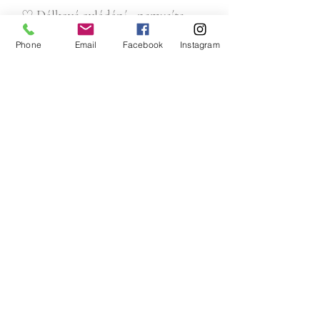
♡ Dálkové ovládání - nemusíte
svíčky jednotlivě nastavovat
Phone
Email
Facebook
Instagram
Důležité informace:
• svíčka je napájena 2× AA
(tužkovými) bateriemi
• baterie nejsou součástí zapůjčení
• dálkové ovládání je zapůjčeno ke
každé objednávce LED svíček (není
nutné objednávat zvlášť)
Email:
pujcitnasvatbu@gmail.com