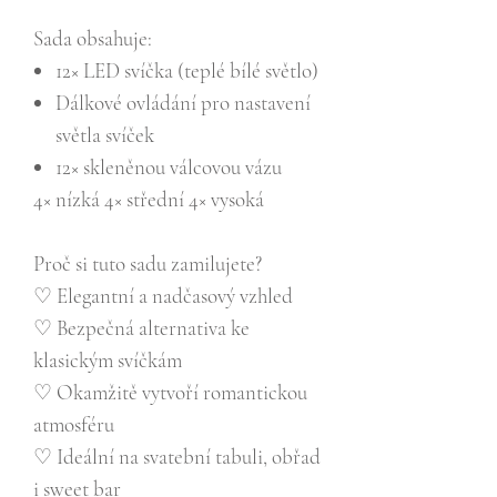
Sada obsahuje:
12× LED svíčka (teplé bílé světlo)
Dálkové ovládání pro nastavení
světla svíček
12× skleněnou válcovou vázu
4× nízká 4× střední 4× vysoká
Proč si tuto sadu zamilujete?
♡ Elegantní a nadčasový vzhled
♡ Bezpečná alternativa ke
klasickým svíčkám
♡ Okamžitě vytvoří romantickou
atmosféru
♡ Ideální na svatební tabuli, obřad
i sweet bar