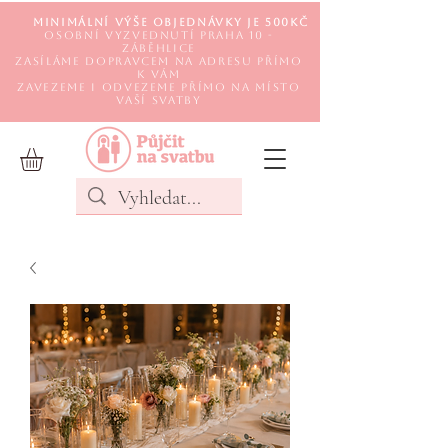
Minimální výše objednávky je 500Kč
Osobní vyzvednutí Praha 10 -
Záběhlice
Zasíláme DOPRAVCEM na adresu přímo
k Vám
Zavezeme i odvezeme přímo na místo
Vaší svatby