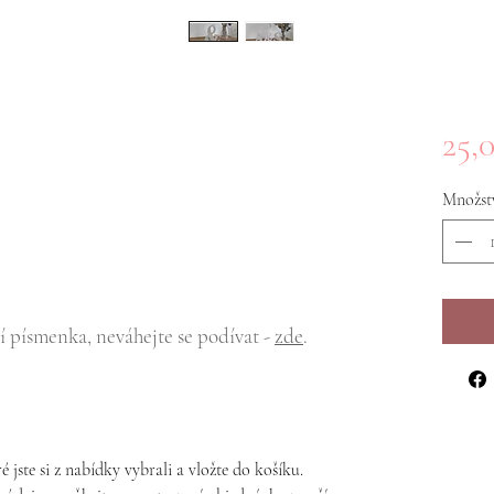
25,
Množst
ší písmenka, neváhejte se podívat -
zde
.
é jste si z nabídky vybrali a vložte do košíku.