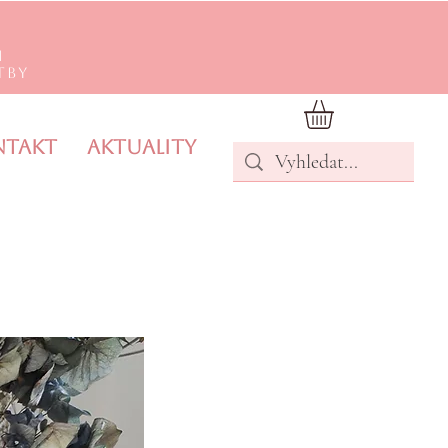
m
tby
ntakt
Aktuality