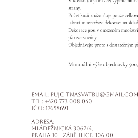
V košíku (objednávce) vyplňte nutné
strany.
Počet kusů znázorňuje pouze celkové
aktuální množství dekorací na skl
Dekorace jsou v omezeném množství, 
již rezervovány.
Objednávejte proto s dostatečným p
Minimální výše objednávky 500
Email:
pujcitnasvatbu@gmail.co
Tel :
+420 773 008 040
IČO: 17658691
Adresa:
Mládežnická 3062/4,
Praha 10 - Záběhlice, 106 00