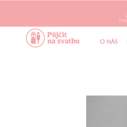
Za
O nás