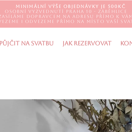
Minimální výše objednávky je 500Kč
Osobní vyzvednutí Praha 10 - Záběhlice
Zasíláme DOPRAVCEM na adresu přímo k Vá
vezeme i odvezeme přímo na místo Vaší sva
Půjčit na svatbu
Jak rezervovat
Ko