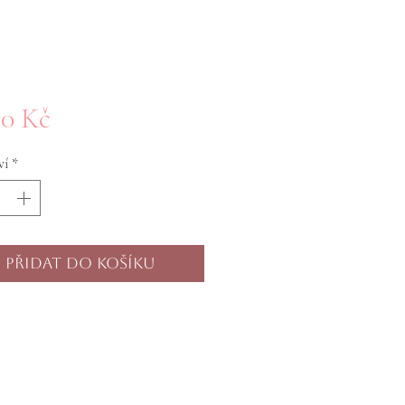
Cena
00 Kč
ví
*
Přidat do košíku