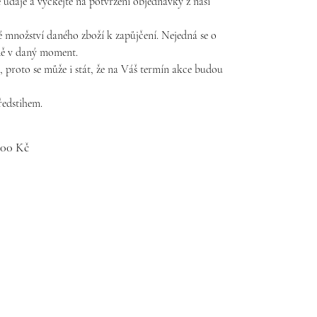
 údaje a vyčkejte na potvrzení objednávky z naší
 množství daného zboží k zapůjčení. Nejedná se o
adě v daný moment.
proto se může i stát, že na Váš termín akce budou
ředstihem.
,00 Kč
m